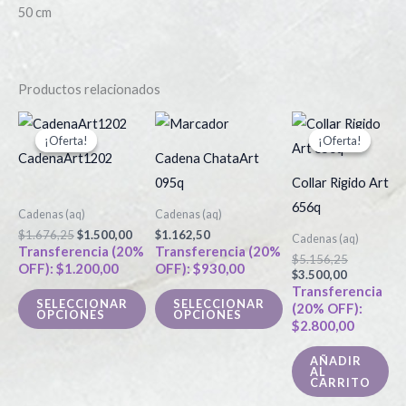
50 cm
Productos relacionados
El
El
El
El
Este
Este
precio
precio
precio
precio
¡Oferta!
¡Oferta!
¡Oferta!
¡Oferta!
producto
producto
original
actual
actual
original
CadenaArt1202
Cadena ChataArt
era:
es:
es:
era:
tiene
tiene
$1.676,25.
$1.500,00.
$3.500,00.
$5.156,25.
095q
Collar Rigido Art
múltiples
múltiples
656q
Cadenas (aq)
Cadenas (aq)
variantes.
variantes.
$
1.676,25
$
1.500,00
$
1.162,50
Cadenas (aq)
Las
Las
Transferencia (20%
Transferencia (20%
$
5.156,25
OFF):
$
1.200,00
OFF):
$
930,00
opciones
opciones
$
3.500,00
Transferencia
se
se
SELECCIONAR
SELECCIONAR
(20% OFF):
OPCIONES
OPCIONES
pueden
pueden
$
2.800,00
elegir
elegir
AÑADIR
en
en
AL
CARRITO
la
la