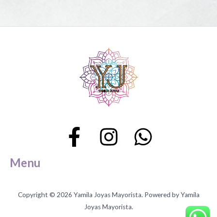
página
página
de
de
producto
producto
Menu
Copyright © 2026 Yamila Joyas Mayorista. Powered by Yamila
Joyas Mayorista.