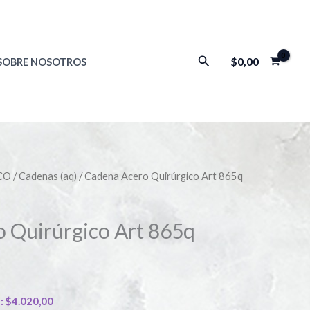
Buscar
$
0,00
SOBRE NOSOTROS
CO
/
Cadenas (aq)
/ Cadena Acero Quirúrgico Art 865q
 Quirúrgico Art 865q
):
$
4.020,00