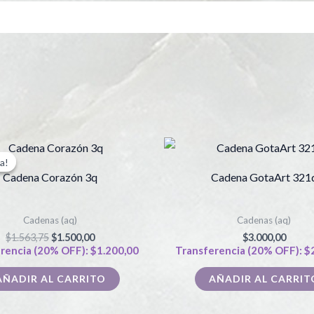
El
El
precio
precio
a!
a!
original
actual
Cadena Corazón 3q
Cadena GotaArt 321
era:
es:
$1.563,75.
$1.500,00.
Cadenas (aq)
Cadenas (aq)
$
1.563,75
$
1.500,00
$
3.000,00
rencia (20% OFF):
$
1.200,00
Transferencia (20% OFF):
$
AÑADIR AL CARRITO
AÑADIR AL CARRIT