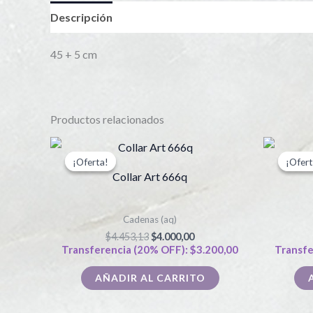
Descripción
45 + 5 cm
Productos relacionados
El
El
precio
precio
¡Oferta!
¡Oferta!
¡Ofert
¡Ofert
original
actual
Collar Art 666q
era:
es:
$4.453,13.
$4.000,00.
Cadenas (aq)
$
4.453,13
$
4.000,00
Transferencia (20% OFF):
$
3.200,00
Transfe
AÑADIR AL CARRITO