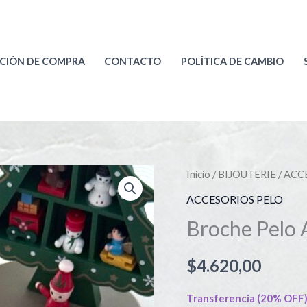
CIÓN DE COMPRA
CONTACTO
POLÍTICA DE CAMBIO
Broche
Inicio
/
BIJOUTERIE
/
ACC
Pelo
ACCESORIOS PELO
Art
Broche Pelo 
479
cantidad
$
4.620,00
Transferencia (20% OFF