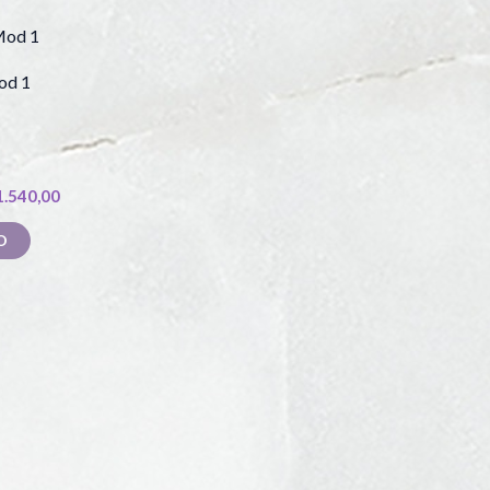
od 1
1.540,00
O