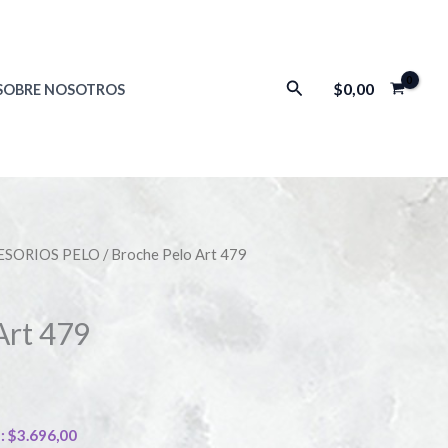
Buscar
$
0,00
SOBRE NOSOTROS
ESORIOS PELO
/ Broche Pelo Art 479
Art 479
):
$
3.696,00