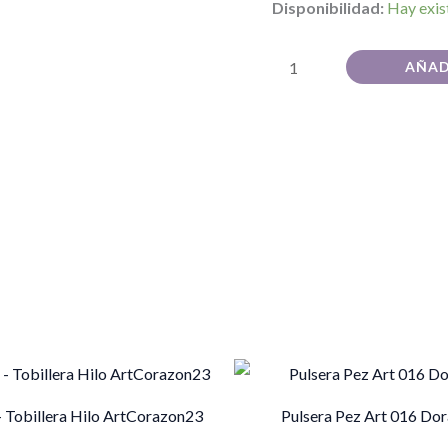
Disponibilidad:
Hay exis
AÑAD
Este
producto
– Tobillera Hilo ArtCorazon23
Pulsera Pez Art 016 Do
tiene