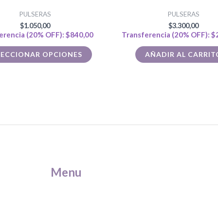
múltiples
PULSERAS
PULSERAS
variantes.
$
1.050,00
$
3.300,00
Las
erencia (20% OFF):
$
840,00
Transferencia (20% OFF):
$
opciones
LECCIONAR OPCIONES
AÑADIR AL CARRIT
se
pueden
elegir
en
la
página
de
producto
Menu