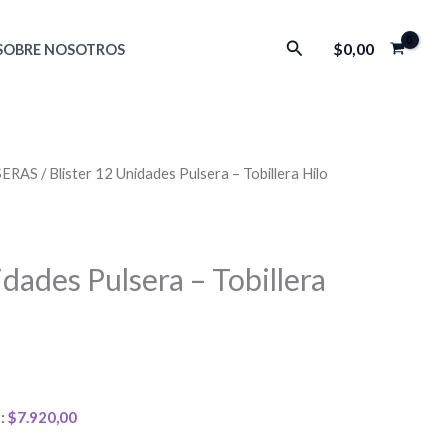
Buscar
$
0,00
SOBRE NOSOTROS
SERAS
/ Blister 12 Unidades Pulsera – Tobillera Hilo
idades Pulsera – Tobillera
):
$
7.920,00