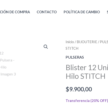
CIÓN DE COMPRA
CONTACTO
POLÍTICA DE CAMBIO
Blister
Inicio
/
BIJOUTERIE
/
PUL
STITCH
12
Unidades
PULSERAS
Pulsera
Blister 12 Un
-
Hilo STITCH
Tobillera
Hilo
$
9.900,00
STITCH
cantidad
Transferencia (20% OFF