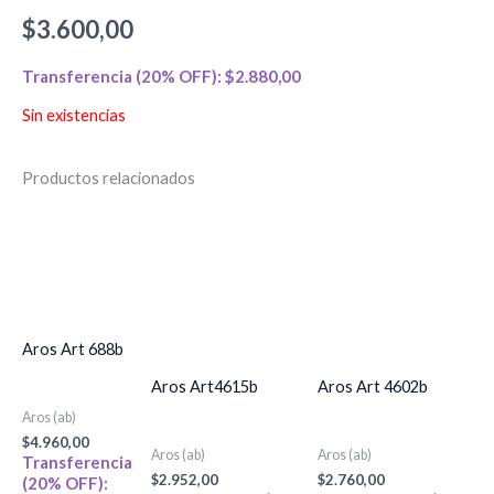
$
3.600,00
Transferencia (20% OFF):
$
2.880,00
Sin existencias
Productos relacionados
Este
Es
producto
pr
tiene
tie
múltiples
múl
variantes.
var
Aros Art 688b
Las
La
Aros Art4615b
Aros Art 4602b
opciones
op
Aros (ab)
se
se
$
4.960,00
Aros (ab)
Aros (ab)
pueden
pu
Transferencia
$
2.952,00
$
2.760,00
(20% OFF):
elegir
ele