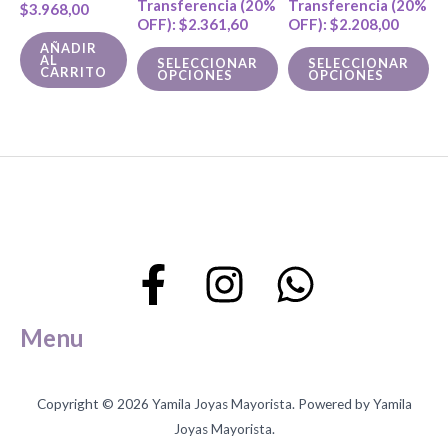
Transferencia (20%
Transferencia (20%
$
3.968,00
en
en
OFF):
$
2.361,60
OFF):
$
2.208,00
la
la
AÑADIR
AL
SELECCIONAR
SELECCIONAR
CARRITO
página
pá
OPCIONES
OPCIONES
de
de
producto
pr
Menu
Copyright © 2026 Yamila Joyas Mayorista. Powered by Yamila
Joyas Mayorista.