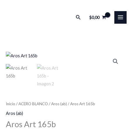
Ir
al
Buscar
$
0,00
contenido
Inicio
/
ACERO BLANCO
/
Aros (ab)
/ Aros Art 165b
Aros (ab)
Aros Art 165b