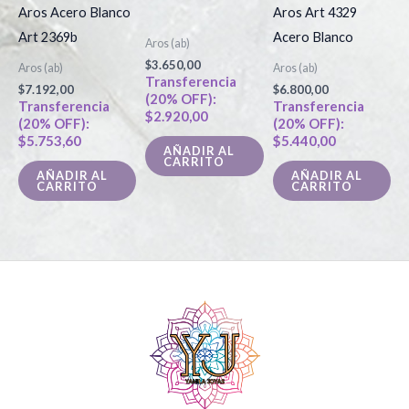
Aros Acero Blanco
Aros Art 4329
Art 2369b
Acero Blanco
Aros (ab)
$
3.650,00
Aros (ab)
Aros (ab)
Transferencia
$
7.192,00
$
6.800,00
(20% OFF):
Transferencia
Transferencia
$
2.920,00
(20% OFF):
(20% OFF):
$
5.753,60
$
5.440,00
AÑADIR AL
CARRITO
AÑADIR AL
AÑADIR AL
CARRITO
CARRITO