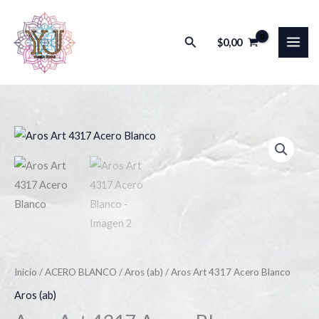
Ir
al
Buscar
$
0,00
contenido
Inicio
/
ACERO BLANCO
/
Aros (ab)
/ Aros Art 4317 Acero Blanco
Aros (ab)