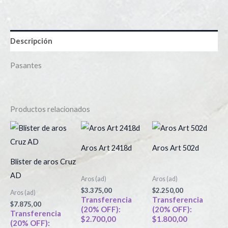
Descripción
Pasantes
Productos relacionados
Aros Art 2418d
Aros Art 502d
Blister de aros Cruz
AD
Aros (ad)
Aros (ad)
$
3.375,00
$
2.250,00
Aros (ad)
Transferencia
Transferencia
$
7.875,00
(20% OFF):
(20% OFF):
Transferencia
$
2.700,00
$
1.800,00
(20% OFF):