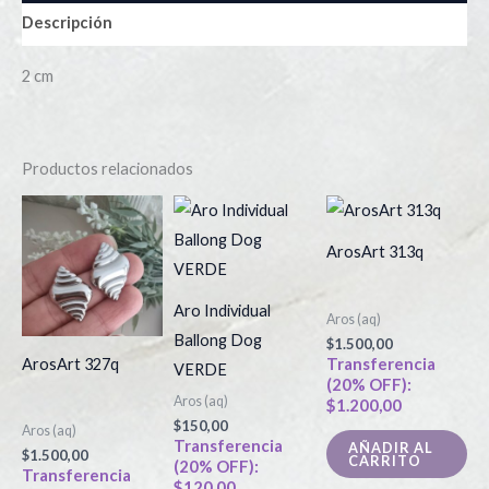
Descripción
2 cm
Productos relacionados
ArosArt 313q
Aro Individual
Aros (aq)
Ballong Dog
$
1.500,00
Transferencia
ArosArt 327q
VERDE
(20% OFF):
Aros (aq)
$
1.200,00
$
150,00
Aros (aq)
Transferencia
AÑADIR AL
$
1.500,00
CARRITO
(20% OFF):
Transferencia
$
120,00