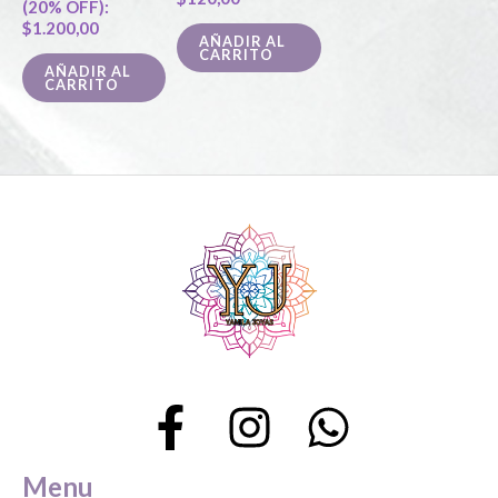
(20% OFF):
$
1.200,00
AÑADIR AL
CARRITO
AÑADIR AL
CARRITO
Menu