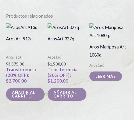
Productos relacionados
ArosArt 913q
ArosArt 327q
Aros Mariposa Art
1080q.
Aros (aq)
Aros (aq)
$
3.375,00
$
1.500,00
Aros (aq)
Transferencia
Transferencia
(20% OFF):
(20% OFF):
LEER MÁS
$
2.700,00
$
1.200,00
AÑADIR AL
AÑADIR AL
CARRITO
CARRITO