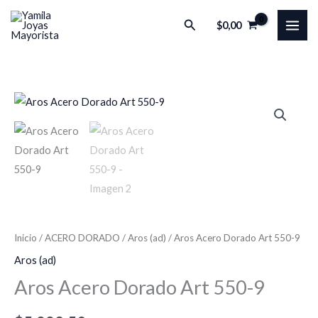
Ir
Buscar
$
0,00
al
contenido
Aros
Acero
Dorado
Art
550-
9
cantidad
Inicio
/
ACERO DORADO
/
Aros (ad)
/ Aros Acero Dorado Art 550-9
Aros (ad)
Aros Acero Dorado Art 550-9