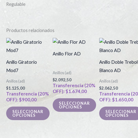
Regulable
Productos relacionados
Este
Este
producto
producto
Anillo Flor AD
tiene
tiene
Anillo Giratorio
Anillo Doble Trebol
múltiples
múltiples
Mod7
Blanco AD
Anillos (ad)
variantes.
variantes.
$
2.092,50
Anillos (ad)
Anillos (ad)
Las
Las
Transferencia (20%
$
1.125,00
$
2.062,50
OFF):
$
1.674,00
opciones
opciones
Transferencia (20%
Transferencia (2
OFF):
$
900,00
OFF):
$
1.650,00
se
se
SELECCIONAR
OPCIONES
pueden
pueden
SELECCIONAR
SELECCIONAR
OPCIONES
OPCIONES
elegir
elegir
en
en
la
la