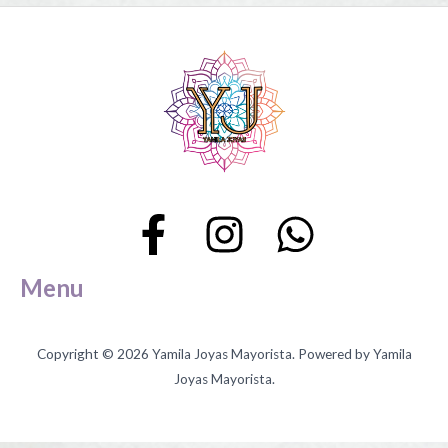
página
página
de
de
producto
producto
Menu
Copyright © 2026 Yamila Joyas Mayorista. Powered by Yamila
Joyas Mayorista.