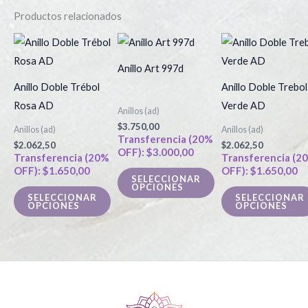
Productos relacionados
Este
Este
producto
producto
Anillo Art 997d
tiene
tiene
Anillo Doble Trébol
Anillo Doble Trebol
múltiples
múltiples
Rosa AD
Verde AD
Anillos (ad)
variantes.
variantes.
$
3.750,00
Anillos (ad)
Anillos (ad)
Las
Las
Transferencia (20%
$
2.062,50
$
2.062,50
OFF):
$
3.000,00
opciones
opciones
Transferencia (20%
Transferencia (2
OFF):
$
1.650,00
OFF):
$
1.650,00
se
se
SELECCIONAR
OPCIONES
pueden
pueden
SELECCIONAR
SELECCIONAR
OPCIONES
OPCIONES
elegir
elegir
en
en
la
la
página
página
de
de
producto
producto