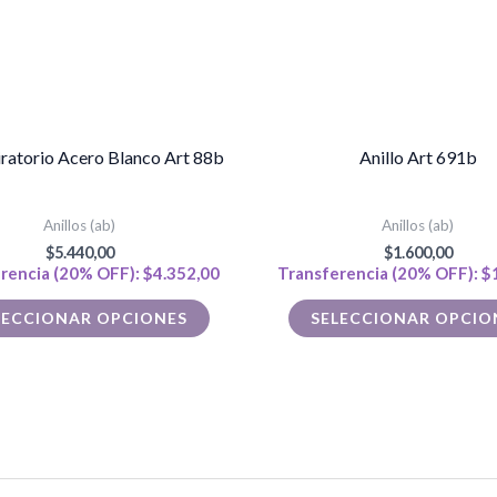
opciones
se
pueden
elegir
en
iratorio Acero Blanco Art 88b
Anillo Art 691b
la
página
Anillos (ab)
Anillos (ab)
de
$
5.440,00
$
1.600,00
rencia (20% OFF):
$
4.352,00
Transferencia (20% OFF):
$
producto
LECCIONAR OPCIONES
SELECCIONAR OPCIO