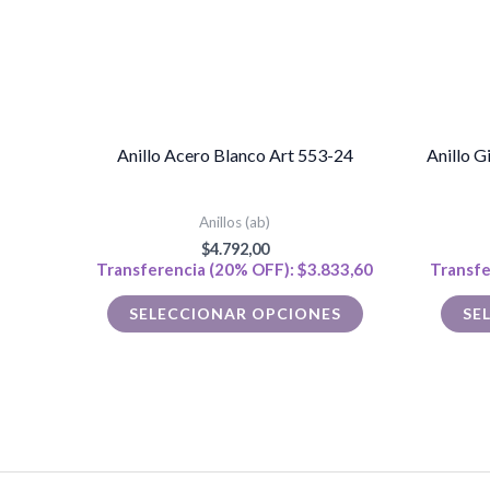
opciones
se
pueden
elegir
en
Anillo Acero Blanco Art 553-24
Anillo G
la
página
Anillos (ab)
de
$
4.792,00
Transferencia (20% OFF):
$
3.833,60
Transfe
producto
SELECCIONAR OPCIONES
SE