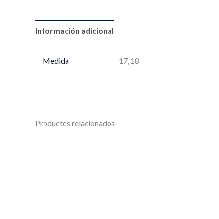
Información adicional
Medida
17, 18
Productos relacionados
Este
producto
tiene
múltiples
variantes.
Las