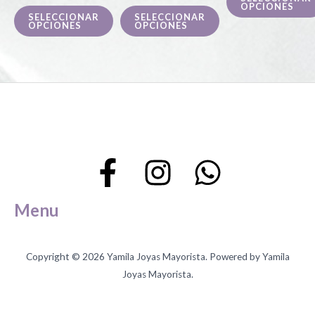
OPCIONES
pueden
pueden
SELECCIONAR
SELECCIONAR
OPCIONES
OPCIONES
elegir
elegir
en
en
la
la
página
página
de
de
producto
producto
Menu
Copyright © 2026 Yamila Joyas Mayorista. Powered by Yamila
Joyas Mayorista.