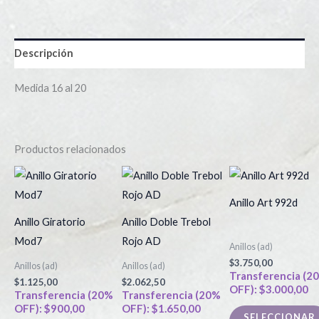
Descripción
Medida 16 al 20
Productos relacionados
Este
Este
producto
producto
Anillo Art 992d
tiene
tiene
Anillo Giratorio
Anillo Doble Trebol
múltiples
múltiples
Mod7
Rojo AD
Anillos (ad)
variantes.
variantes.
$
3.750,00
Anillos (ad)
Anillos (ad)
Las
Las
Transferencia (2
$
1.125,00
$
2.062,50
OFF):
$
3.000,00
opciones
opciones
Transferencia (20%
Transferencia (20%
OFF):
$
900,00
OFF):
$
1.650,00
se
se
SELECCIONAR