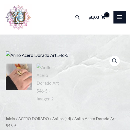
Ir
al
Buscar
$
0,00
contenido
Anillo
Acero
Dorado
Art
546-
5
cantidad
Inicio
/
ACERO DORADO
/
Anillos (ad)
/ Anillo Acero Dorado Art
546-5