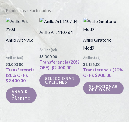
Productos relacionados
Este
Es
producto
pr
Anillo Art 1107 d4
tiene
tie
Anillo Art 990d
Anillo Giratorio
múltiples
múl
Mod9
Anillos (ad)
variantes.
var
$
3.000,00
Anillos (ad)
Anillos (ad)
Las
La
Transferencia (20%
$
3.000,00
$
1.125,00
OFF):
$
2.400,00
opciones
op
Transferencia
Transferencia (20%
(20% OFF):
OFF):
$
900,00
se
se
SELECCIONAR
$
2.400,00
OPCIONES
pueden
pu
SELECCIONAR
OPCIONES
elegir
ele
AÑADIR
AL
en
en
CARRITO
la
la
página
pá
de
de