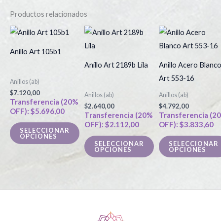
Productos relacionados
Este
Este
producto
producto
Anillo Art 105b1
tiene
tiene
Anillo Art 2189b Lila
Anillo Acero Blanc
múltiples
múltiples
Art 553-16
Anillos (ab)
variantes.
variantes.
$
7.120,00
Anillos (ab)
Anillos (ab)
Las
Las
Transferencia (20%
$
2.640,00
$
4.792,00
OFF):
$
5.696,00
opciones
opciones
Transferencia (20%
Transferencia (2
OFF):
$
2.112,00
OFF):
$
3.833,60
se
se
SELECCIONAR
OPCIONES
pueden
pueden
SELECCIONAR
SELECCIONAR
OPCIONES
OPCIONES
elegir
elegir
en
en
la
la
página
página
de
de
producto
producto